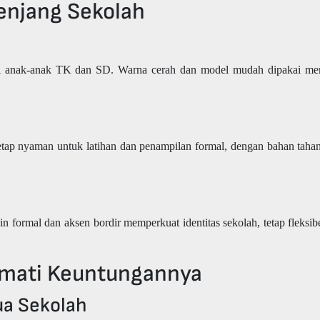
enjang Sekolah
gi anak-anak TK dan SD. Warna cerah dan model mudah dipakai m
ap nyaman untuk latihan dan penampilan formal, dengan bahan taha
ormal dan aksen bordir memperkuat identitas sekolah, tetap fleksibe
kmati Keuntungannya
a Sekolah