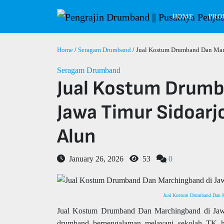
HOME
PRO
Home
/
Seragam Drumband
/ Jual Kostum Drumband Dan Marc
Seragam Drumband
Jual Kostum Drumb
Jawa Timur Sidoarj
Alun
January 26, 2026
53
0
Jual Kostum Drumband Dan Ma
Jual Kostum Drumband Dan Marchingband di Jawa
drumband berpengalaman melayani sekolah TK h