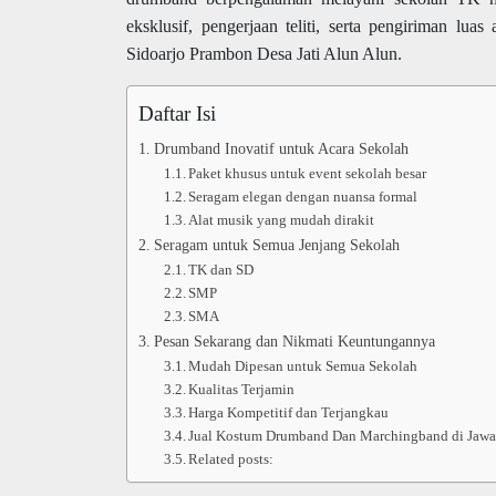
eksklusif, pengerjaan teliti, serta pengiriman l
Sidoarjo Prambon Desa Jati Alun Alun.
Daftar Isi
Drumband Inovatif untuk Acara Sekolah
Paket khusus untuk event sekolah besar
Seragam elegan dengan nuansa formal
Alat musik yang mudah dirakit
Seragam untuk Semua Jenjang Sekolah
TK dan SD
SMP
SMA
Pesan Sekarang dan Nikmati Keuntungannya
Mudah Dipesan untuk Semua Sekolah
Kualitas Terjamin
Harga Kompetitif dan Terjangkau
Jual Kostum Drumband Dan Marchingband di Jawa 
Related posts: