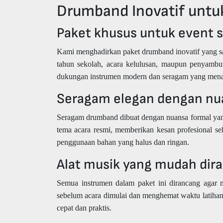
Drumband Inovatif untu
Paket khusus untuk event s
Kami menghadirkan paket drumband inovatif yang san
tahun sekolah, acara kelulusan, maupun penyambu
dukungan instrumen modern dan seragam yang menaw
Seragam elegan dengan nu
Seragam drumband dibuat dengan nuansa formal yang 
tema acara resmi, memberikan kesan profesional s
penggunaan bahan yang halus dan ringan.
Alat musik yang mudah dira
Semua instrumen dalam paket ini dirancang agar 
sebelum acara dimulai dan menghemat waktu latihan. 
cepat dan praktis.