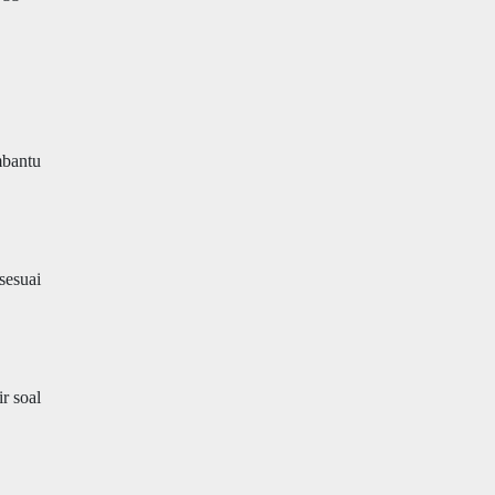
mbantu
sesuai
r soal