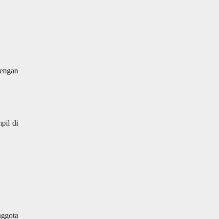
dengan
pil di
nggota