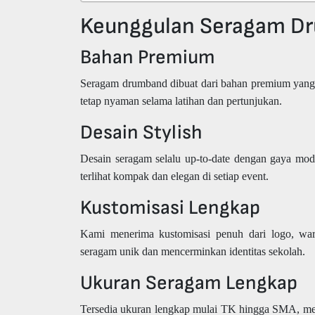
Keunggulan Seragam Dr
Bahan Premium
Seragam drumband dibuat dari bahan premium yang 
tetap nyaman selama latihan dan pertunjukan.
Desain Stylish
Desain seragam selalu up-to-date dengan gaya mod
terlihat kompak dan elegan di setiap event.
Kustomisasi Lengkap
Kami menerima kustomisasi penuh dari logo, war
seragam unik dan mencerminkan identitas sekolah.
Ukuran Seragam Lengkap
Tersedia ukuran lengkap mulai TK hingga SMA, me