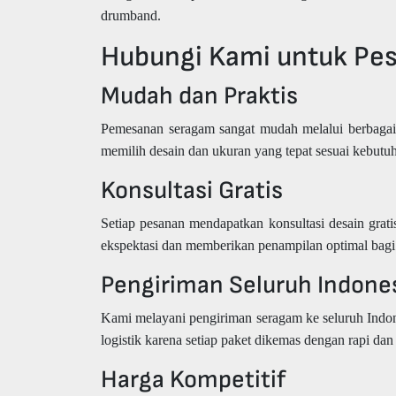
drumband.
Hubungi Kami untuk P
Mudah dan Praktis
Pemesanan seragam sangat mudah melalui berbagai
memilih desain dan ukuran yang tepat sesuai kebutu
Konsultasi Gratis
Setiap pesanan mendapatkan konsultasi desain grati
ekspektasi dan memberikan penampilan optimal bagi
Pengiriman Seluruh Indone
Kami melayani pengiriman seragam ke seluruh Indone
logistik karena setiap paket dikemas dengan rapi da
Harga Kompetitif