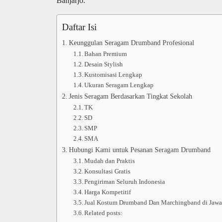
Banjarjo.
Daftar Isi
Keunggulan Seragam Drumband Profesional
Bahan Premium
Desain Stylish
Kustomisasi Lengkap
Ukuran Seragam Lengkap
Jenis Seragam Berdasarkan Tingkat Sekolah
TK
SD
SMP
SMA
Hubungi Kami untuk Pesanan Seragam Drumband
Mudah dan Praktis
Konsultasi Gratis
Pengiriman Seluruh Indonesia
Harga Kompetitif
Jual Kostum Drumband Dan Marchingband di Jawa
Related posts: