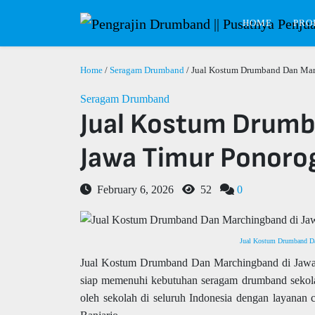
HOME
PRO
Home
/
Seragam Drumband
/ Jual Kostum Drumband Dan Mar
Seragam Drumband
Jual Kostum Drumb
Jawa Timur Ponoro
February 6, 2026
52
0
Jual Kostum Drumband Da
Jual Kostum Drumband Dan Marchingband di Jawa 
siap memenuhi kebutuhan seragam drumband sekola
oleh sekolah di seluruh Indonesia dengan layanan