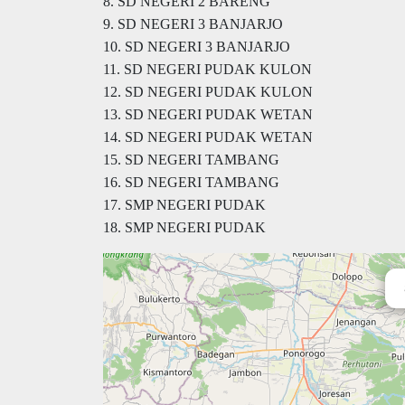
8. SD NEGERI 2 BARENG
9. SD NEGERI 3 BANJARJO
10. SD NEGERI 3 BANJARJO
11. SD NEGERI PUDAK KULON
12. SD NEGERI PUDAK KULON
13. SD NEGERI PUDAK WETAN
14. SD NEGERI PUDAK WETAN
15. SD NEGERI TAMBANG
16. SD NEGERI TAMBANG
17. SMP NEGERI PUDAK
18. SMP NEGERI PUDAK