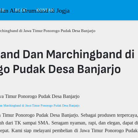
FIL
BLOG
KONTAK
chingband di Jawa Timur Ponorogo Pudak Desa Banjarjo
and Dan Marchingband di
go Pudak Desa Banjarjo
n Marchingband di Jawa Timur Ponorogo Pudak Desa Banjarjo
Timur Ponorogo Pudak Desa Banjarjo. Sebagai produsen terpercaya
h dari TK sampai SMA. Seragam nyaman, rapi, dan elegan, dapat d
 cepat. Kami siap melayani pembelian di Jawa Timur Ponorogo Puda