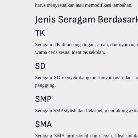
harus menyesuaikan atau memodifikasi tambahan.
Jenis Seragam Berdasar
TK
Seragam TK dirancang ringan, aman, dan nyaman, m
warna ceria sesuai identitas sekolah.
SD
Seragam SD menyeimbangkan kenyamanan dan tampi
panggung.
SMP
Seragam SMP stylish dan fleksibel, mendukung aktivi
SMA
Seragam SMA profesional dan elegan, ideal untuk