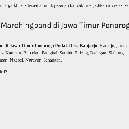
 harga khusus tersedia untuk pesanan banyak, menjadikan investasi s
Marchingband di Jawa Timur Ponoro
ani di Jawa Timur Ponorogo Pudak Desa Banjarjo
, Kami juga mela
is, Kauman, Babadan, Bungkal, Sambit, Balong, Badegan, Slahung,
iman, Ngebel, Ngrayun, Jenangan.
ini?