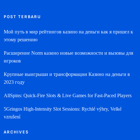
POST TERBARU
Мой путь в мир рейтингов казино на деньги как я пришел к
этому решению
Расширение Norm казино новые возможности и вызовы для
игроков
Крупные выигрыши и трансформации Казино на деньги в
2023 году
AllSpins: Quick‑Fire Slots & Live Games for Fast‑Paced Players
5Gringos High‑Intensity Slot Sessions: Rychlé výhry, Velké
vzrušení
ARCHIVES