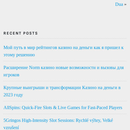
Dua
»
RECENT POSTS
Мой путь в мир рейтингов казино на деньги как я пришел к
этому решению
Расширение Norm казино новые возможности и вызовы для
игроков
Крупные выигрыши и трансформации Казино на деньги в
2023 году
AllSpins: Quick‑Fire Slots & Live Games for Fast‑Paced Players
5Gringos High‑Intensity Slot Sessions: Rychlé výhry, Velké
vzrušení