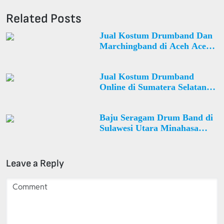
Related Posts
Jual Kostum Drumband Dan
Marchingband di Aceh Aceh
Barat Panton Reu Desa Mugo
Rayeuk
Jual Kostum Drumband
Online di Sumatera Selatan
Kota Palembang Sako Desa
Sialang
Baju Seragam Drum Band di
Sulawesi Utara Minahasa
Tombariri Desa
Pinasungkulan
Leave a Reply