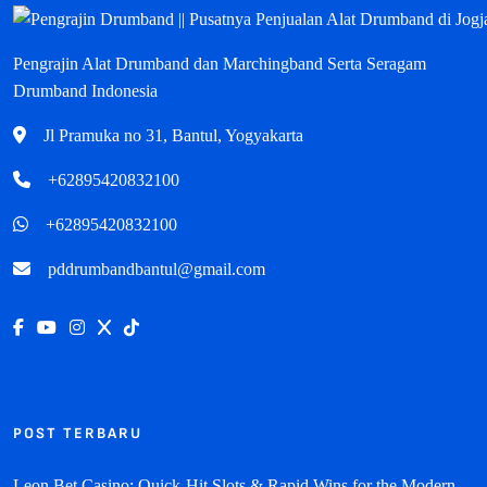
Pengrajin Alat Drumband dan Marchingband Serta Seragam
Drumband Indonesia
Jl Pramuka no 31, Bantul, Yogyakarta
+62895420832100
+62895420832100
pddrumbandbantul@gmail.com
POST TERBARU
Leon Bet Casino: Quick‑Hit Slots & Rapid Wins for the Modern