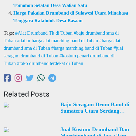
Tomohon Selatan Desa Walian Satu
Harga Pakaian Drumband di Sulawesi Utara Minahasa
Tenggara Ratatotok Desa Basaan
Tags:
Alat Drumband Tk di Tuban
baju drumband sma di
Tuban
daftar harga alat marching band di Tuban
harga alat
drumband sma di Tuban
harga marching band di Tuban
jual
seragam drumband di Tuban
kostum penari drumband di
Tuban
toko drumband terdekat di Tuban
Related Posts
Baju Seragam Drum Band di
Sumatera Utara Serdang
Bedagai Sei Rampah Desa
Rambung Sialang Hilir
Jual Kostum Drumband Dan
Marchingband di Jawa Timur