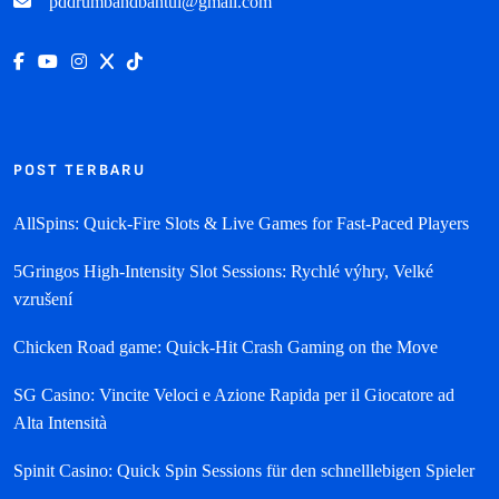
pddrumbandbantul@gmail.com
POST TERBARU
AllSpins: Quick‑Fire Slots & Live Games for Fast‑Paced Players
5Gringos High‑Intensity Slot Sessions: Rychlé výhry, Velké
vzrušení
Chicken Road game: Quick‑Hit Crash Gaming on the Move
SG Casino: Vincite Veloci e Azione Rapida per il Giocatore ad
Alta Intensità
Spinit Casino: Quick Spin Sessions für den schnelllebigen Spieler