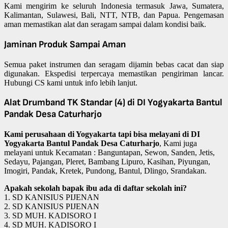
Kami mengirim ke seluruh Indonesia termasuk Jawa, Sumatera,
Kalimantan, Sulawesi, Bali, NTT, NTB, dan Papua. Pengemasan
aman memastikan alat dan seragam sampai dalam kondisi baik.
Jaminan Produk Sampai Aman
Semua paket instrumen dan seragam dijamin bebas cacat dan siap
digunakan. Ekspedisi terpercaya memastikan pengiriman lancar.
Hubungi CS kami untuk info lebih lanjut.
Alat Drumband TK Standar (4) di DI Yogyakarta Bantul
Pandak Desa Caturharjo
Kami perusahaan di Yogyakarta tapi bisa melayani di DI
Yogyakarta Bantul Pandak Desa Caturharjo
, Kami juga
melayani untuk Kecamatan : Banguntapan, Sewon, Sanden, Jetis,
Sedayu, Pajangan, Pleret, Bambang Lipuro, Kasihan, Piyungan,
Imogiri, Pandak, Kretek, Pundong, Bantul, Dlingo, Srandakan.
Apakah sekolah bapak ibu ada di daftar sekolah ini?
1. SD KANISIUS PIJENAN
2. SD KANISIUS PIJENAN
3. SD MUH. KADISORO I
4. SD MUH. KADISORO I