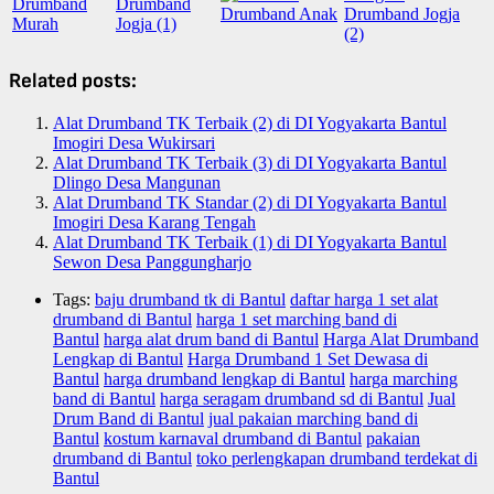
Related posts:
Alat Drumband TK Terbaik (2) di DI Yogyakarta Bantul
Imogiri Desa Wukirsari
Alat Drumband TK Terbaik (3) di DI Yogyakarta Bantul
Dlingo Desa Mangunan
Alat Drumband TK Standar (2) di DI Yogyakarta Bantul
Imogiri Desa Karang Tengah
Alat Drumband TK Terbaik (1) di DI Yogyakarta Bantul
Sewon Desa Panggungharjo
Tags:
baju drumband tk di Bantul
daftar harga 1 set alat
drumband di Bantul
harga 1 set marching band di
Bantul
harga alat drum band di Bantul
Harga Alat Drumband
Lengkap di Bantul
Harga Drumband 1 Set Dewasa di
Bantul
harga drumband lengkap di Bantul
harga marching
band di Bantul
harga seragam drumband sd di Bantul
Jual
Drum Band di Bantul
jual pakaian marching band di
Bantul
kostum karnaval drumband di Bantul
pakaian
drumband di Bantul
toko perlengkapan drumband terdekat di
Bantul