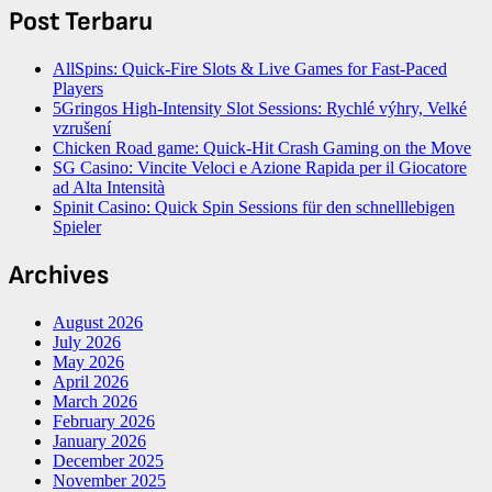
Post Terbaru
AllSpins: Quick‑Fire Slots & Live Games for Fast‑Paced
Players
5Gringos High‑Intensity Slot Sessions: Rychlé výhry, Velké
vzrušení
Chicken Road game: Quick‑Hit Crash Gaming on the Move
SG Casino: Vincite Veloci e Azione Rapida per il Giocatore
ad Alta Intensità
Spinit Casino: Quick Spin Sessions für den schnelllebigen
Spieler
Archives
August 2026
July 2026
May 2026
April 2026
March 2026
February 2026
January 2026
December 2025
November 2025