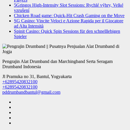
5Gringos High‑Intensity Slot Sessions: Rychlé výhry, Velké
vzrušení
Chicken Road game: Quick‑Hit Crash Gaming on the Move
SG Casino: Vincite Veloci e Azione Rapida per il Giocatore
ad Alta Intensità
Spinit Casino: Quick Spin Sessions für den schnelllebigen
Spieler
Pengrajin Alat Drumband dan Marchingband Serta Seragam
Drumband Indonesia
Jl Pramuka no 31, Bantul, Yogyakarta
+62895420832100
+62895420832100
pddrumbandbantul@gmail.com