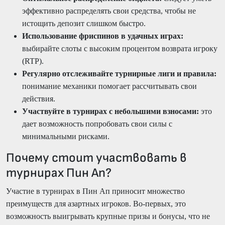
эффективно распределять свои средства, чтобы не
истощить депозит слишком быстро.
Использование фриспинов в удачных играх:
выбирайте слоты с высоким процентом возврата игроку
(RTP).
Регулярно отслеживайте турнирные лиги и правила:
понимание механики помогает рассчитывать свои
действия.
Участвуйте в турнирах с небольшими взносами:
это
дает возможность попробовать свои силы с
минимальными рисками.
Почему стоит участвовать в
турнирах Пин Ап?
Участие в турнирах в Пин Ап приносит множество
преимуществ для азартных игроков. Во-первых, это
возможность выигрывать крупные призы и бонусы, что не