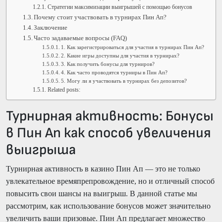
Стратегии максимизации выигрышей с помощью бонусов
Почему стоит участвовать в турнирах Пин Ап?
Заключение
Часто задаваемые вопросы (FAQ)
1. Как зарегистрироваться для участия в турнирах Пин Ап?
2. Какие игры доступны для участия в турнирах?
3. Как получить бонусы для турниров?
4. Как часто проводятся турниры в Пин Ап?
5. Могу ли я участвовать в турнирах без депозитов?
Related posts:
Турнирная активность: Бонусы
в Пин Ап как способ увеличения
выигрыша
Турнирная активность в казино Пин Ап — это не только
увлекательное времяпрепровождение, но и отличный способ
повысить свои шансы на выигрыш. В данной статье мы
рассмотрим, как использование бонусов может значительно
увеличить ваши призовые. Пин Ап предлагает множество