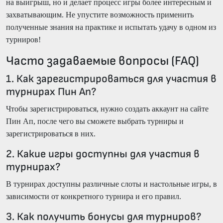
на выигрыш, но и делает процесс игры более интересным и
захватывающим. Не упустите возможность применить
полученные знания на практике и испытать удачу в одном из
турниров!
Часто задаваемые вопросы (FAQ)
1. Как зарегистрироваться для участия в
турнирах Пин Ап?
Чтобы зарегистрироваться, нужно создать аккаунт на сайте
Пин Ап, после чего вы сможете выбрать турниры и
зарегистрироваться в них.
2. Какие игры доступны для участия в
турнирах?
В турнирах доступны различные слоты и настольные игры, в
зависимости от конкретного турнира и его правил.
3. Как получить бонусы для турниров?