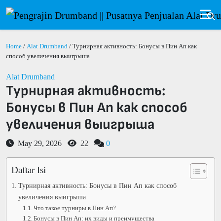
Home
/
Alat Drumband
/ Турнирная активность: Бонусы в Пин Ап как
способ увеличения выигрыша
Alat Drumband
Турнирная активность:
Бонусы в Пин Ап как способ
увеличения выигрыша
May 29, 2026
22
0
Daftar Isi
Турнирная активность: Бонусы в Пин Ап как способ
увеличения выигрыша
Что такое турниры в Пин Ап?
Бонусы в Пин Ап: их виды и преимущества