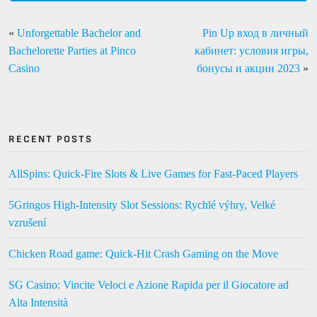
«
Unforgettable Bachelor and
Pin Up вход в личный
Bachelorette Parties at Pinco
кабинет: условия игры,
Casino
бонусы и акции 2023
»
RECENT POSTS
AllSpins: Quick‑Fire Slots & Live Games for Fast‑Paced Players
5Gringos High‑Intensity Slot Sessions: Rychlé výhry, Velké
vzrušení
Chicken Road game: Quick‑Hit Crash Gaming on the Move
SG Casino: Vincite Veloci e Azione Rapida per il Giocatore ad
Alta Intensità