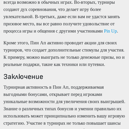
всегда возможно в обычных играх. Во-вторых, турниры
создают дух соревнования, что делает игру более
увлекательной. В-третьих, даже если вам не удастся занять
призовое место, вы все равно получите удовольствие от
процесса игры и общения с другими участниками
Pin Up
.
Кроме этого, Пин Ап активно проводит акции для своих
турниров, что создает дополнительные стимулы для участия.
К примеру, можно выиграть не только денежные призы, но и
реальные подарки, такие как техники или путевки.
Заключение
Турнирная активность в Пин Ап, поддерживаемая
выгодными бонусами, открывает перед игроками
уникальные возможности для увеличения своих выигрышей.
Знание о различных типах бонусов и умении правильно их
использовать может принципиально изменить вашу игровую
стратегию. Участие в турнирах не только повышает шансы