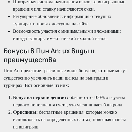
Прозрачная система начисления очков: за выигрышные
вращения или ставку начисляются очки.
Регулярные обновления: информация о текущих
турнирах и призах доступна на сайте.
Возможность участия с минимальными вложениями:
иногда турниры имеют низкий входной взнос.
Бонусы в Пин Ап: их виды и
преимущества
Пин Ап предлагает различные виды бонусов, которые могут
существенно увеличить ваши шансы на выигрыш в
турнирах. Вот основные из них:
Бонус на первый депозит:
обычно это 100% от суммы
первого пополнения счета, что увеличивает банкролл.
Фриспины:
бесплатные вращения, которые можно
использовать на определенных слотах, повышая шансы
на выигрыш.