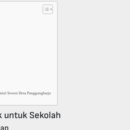
antul Sewon Desa Panggungharjo
k untuk Sekolah
kap