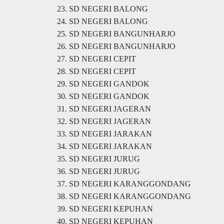
23. SD NEGERI BALONG
24. SD NEGERI BALONG
25. SD NEGERI BANGUNHARJO
26. SD NEGERI BANGUNHARJO
27. SD NEGERI CEPIT
28. SD NEGERI CEPIT
29. SD NEGERI GANDOK
30. SD NEGERI GANDOK
31. SD NEGERI JAGERAN
32. SD NEGERI JAGERAN
33. SD NEGERI JARAKAN
34. SD NEGERI JARAKAN
35. SD NEGERI JURUG
36. SD NEGERI JURUG
37. SD NEGERI KARANGGONDANG
38. SD NEGERI KARANGGONDANG
39. SD NEGERI KEPUHAN
40. SD NEGERI KEPUHAN