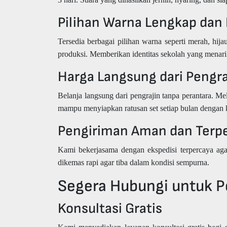
Pilihan Warna Lengkap dan 
Tersedia berbagai pilihan warna seperti merah, hija
produksi. Memberikan identitas sekolah yang menari
Harga Langsung dari Pengra
Belanja langsung dari pengrajin tanpa perantara. Mel
mampu menyiapkan ratusan set setiap bulan dengan ku
Pengiriman Aman dan Terp
Kami bekerjasama dengan ekspedisi terpercaya ag
dikemas rapi agar tiba dalam kondisi sempurna.
Segera Hubungi untuk P
Konsultasi Gratis