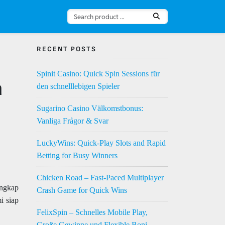
RECENT POSTS
Spinit Casino: Quick Spin Sessions für
a
den schnelllebigen Spieler
Sugarino Casino Välkomstbonus:
Vanliga Frågor & Svar
LuckyWins: Quick‑Play Slots and Rapid
Betting for Busy Winners
Chicken Road – Fast‑Paced Multiplayer
ngkap
Crash Game for Quick Wins
i siap
FelixSpin – Schnelles Mobile Play,
Große Gewinne und Flexible Boni