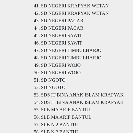
41. SD NEGERI KRAPYAK WETAN
42. SD NEGERI KRAPYAK WETAN
43. SD NEGERI PACAR
44. SD NEGERI PACAR
45. SD NEGERI SAWIT
46. SD NEGERI SAWIT
47. SD NEGERI TIMBULHARJO
48. SD NEGERI TIMBULHARJO
49. SD NEGERI WOJO
50. SD NEGERI WOJO
51. SD NGOTO
52. SD NGOTO
53. SDS IT BINA ANAK ISLAM KRAPYAK
54. SDS IT BINA ANAK ISLAM KRAPYAK
55. SLB MA ARIF BANTUL
56. SLB MA ARIF BANTUL
57. SLB N 2 BANTUL
58. SLB N 2 BANTUL