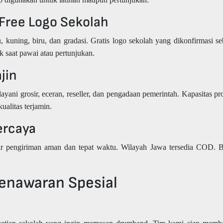
Free Logo Sekolah
u, kuning, biru, dan gradasi. Gratis logo sekolah yang dikonfirmasi s
k saat pawai atau pertunjukan.
jin
ayani grosir, eceran, reseller, dan pengadaan pemerintah. Kapasitas pr
alitas terjamin.
ercaya
ar pengiriman aman dan tepat waktu. Wilayah Jawa tersedia COD. 
enawaran Spesial