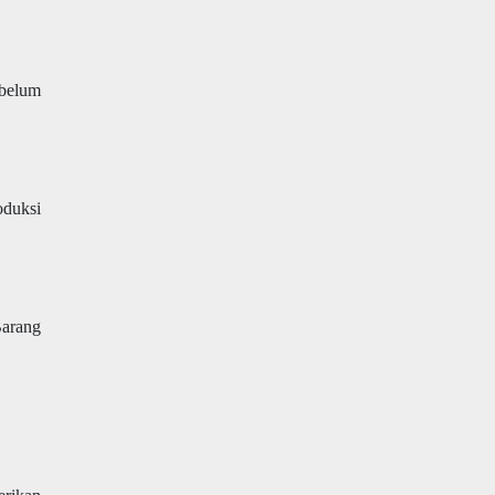
ebelum
oduksi
Barang