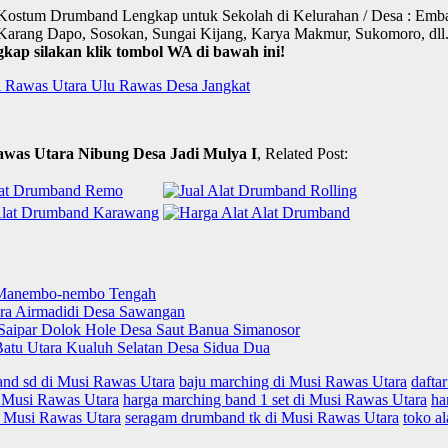
et Kostum Drumband Lengkap untuk Sekolah di Kelurahan / Desa : Emb
Karang Dapo, Sosokan, Sungai Kijang, Karya Makmur, Sukomoro, dll
p silakan klik tombol WA di bawah ini!
i Rawas Utara Ulu Rawas Desa Jangkat
was Utara Nibung Desa Jadi Mulya I
, Related Post:
a Manembo-nembo Tengah
ra Airmadidi Desa Sawangan
 Saipar Dolok Hole Desa Saut Banua Simanosor
tu Utara Kualuh Selatan Desa Sidua Dua
and sd di Musi Rawas Utara
baju marching di Musi Rawas Utara
dafta
i Musi Rawas Utara
harga marching band 1 set di Musi Rawas Utara
ha
i Musi Rawas Utara
seragam drumband tk di Musi Rawas Utara
toko a