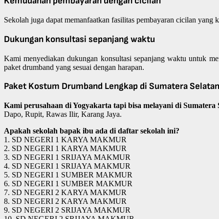
Kemudahan pembayaran dengan cicilan
Sekolah juga dapat memanfaatkan fasilitas pembayaran cicilan yang ka
Dukungan konsultasi sepanjang waktu
Kami menyediakan dukungan konsultasi sepanjang waktu untuk men
paket drumband yang sesuai dengan harapan.
Paket Kostum Drumband Lengkap di Sumatera Selatan 
Kami perusahaan di Yogyakarta tapi bisa melayani di Sumatera
Dapo, Rupit, Rawas Ilir, Karang Jaya.
Apakah sekolah bapak ibu ada di daftar sekolah ini?
1. SD NEGERI 1 KARYA MAKMUR
2. SD NEGERI 1 KARYA MAKMUR
3. SD NEGERI 1 SRIJAYA MAKMUR
4. SD NEGERI 1 SRIJAYA MAKMUR
5. SD NEGERI 1 SUMBER MAKMUR
6. SD NEGERI 1 SUMBER MAKMUR
7. SD NEGERI 2 KARYA MAKMUR
8. SD NEGERI 2 KARYA MAKMUR
9. SD NEGERI 2 SRIJAYA MAKMUR
10. SD NEGERI 2 SRIJAYA MAKMUR