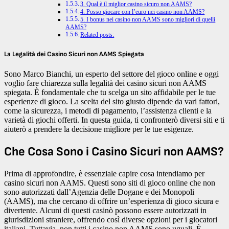
3. Qual è il miglior casino sicuro non AAMS?
4. Posso giocare con l’euro nei casino non AAMS?
5. I bonus nei casino non AAMS sono migliori di quelli
AAMS?
Related posts:
La Legalità dei Casino Sicuri non AAMS Spiegata
Sono Marco Bianchi, un esperto del settore del gioco online e oggi
voglio fare chiarezza sulla legalità dei casino sicuri non AAMS
spiegata. È fondamentale che tu scelga un sito affidabile per le tue
esperienze di gioco. La scelta del sito giusto dipende da vari fattori,
come la sicurezza, i metodi di pagamento, l’assistenza clienti e la
varietà di giochi offerti. In questa guida, ti confronterò diversi siti e ti
aiuterò a prendere la decisione migliore per le tue esigenze.
Che Cosa Sono i Casino Sicuri non AAMS?
Prima di approfondire, è essenziale capire cosa intendiamo per
casino sicuri non AAMS. Questi sono siti di gioco online che non
sono autorizzati dall’Agenzia delle Dogane e dei Monopoli
(AAMS), ma che cercano di offrire un’esperienza di gioco sicura e
divertente. Alcuni di questi casinò possono essere autorizzati in
giurisdizioni straniere, offrendo così diverse opzioni per i giocatori
italiani. Tuttavia, non tutti i casino non AAMS sono uguali. È