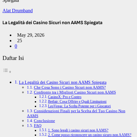
Spiegata
Alat Drumband
La Legalità dei Casino Sicuri non AAMS Spiegata
May 29, 2026
25
0
Daftar Isi
La Legalità dei Casino Sicuri non AAMS Spiegata
Che Cosa Sono i Casino Sicuri non AAMS?
Confronto tra i Migliori Casino Sicuri non AAMS
CasinoX: Pro e Contro
Betfair: Cosa Offrire e Quali Limitazioni
LeoVegas: La Scelta Potente per i Giocatori
Considerazioni Finali per la Scelta del Tuo Casino Non
AAMS
Conclusione
FAQ
1. Sono legali i casino sicuri non AAMS?
2. Come posso riconoscere un casino sicuro non AAMS?