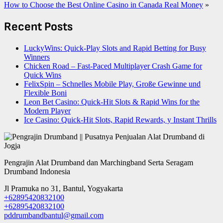
How to Choose the Best Online Casino in Canada Real Money
»
Recent Posts
LuckyWins: Quick‑Play Slots and Rapid Betting for Busy
Winners
Chicken Road – Fast‑Paced Multiplayer Crash Game for
Quick Wins
FelixSpin – Schnelles Mobile Play, Große Gewinne und
Flexible Boni
Leon Bet Casino: Quick‑Hit Slots & Rapid Wins for the
Modern Player
Ice Casino: Quick‑Hit Slots, Rapid Rewards, y Instant Thrills
Pengrajin Alat Drumband dan Marchingband Serta Seragam
Drumband Indonesia
Jl Pramuka no 31, Bantul, Yogyakarta
+62895420832100
+62895420832100
pddrumbandbantul@gmail.com