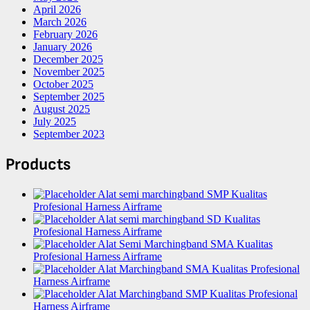
April 2026
March 2026
February 2026
January 2026
December 2025
November 2025
October 2025
September 2025
August 2025
July 2025
September 2023
Products
Alat semi marchingband SMP Kualitas
Profesional Harness Airframe
Alat semi marchingband SD Kualitas
Profesional Harness Airframe
Alat Semi Marchingband SMA Kualitas
Profesional Harness Airframe
Alat Marchingband SMA Kualitas Profesional
Harness Airframe
Alat Marchingband SMP Kualitas Profesional
Harness Airframe