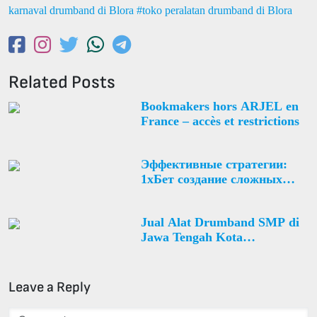
karnaval drumband di Blora
toko peralatan drumband di Blora
Related Posts
Bookmakers hors ARJEL en
France – accès et restrictions
Эффективные стратегии:
1хБет создание сложных
купонов с высоким
коэффициентом
Jual Alat Drumband SMP di
Jawa Tengah Kota
Pekalongan Pekalongan
Selatan Desa Banyurip
Leave a Reply