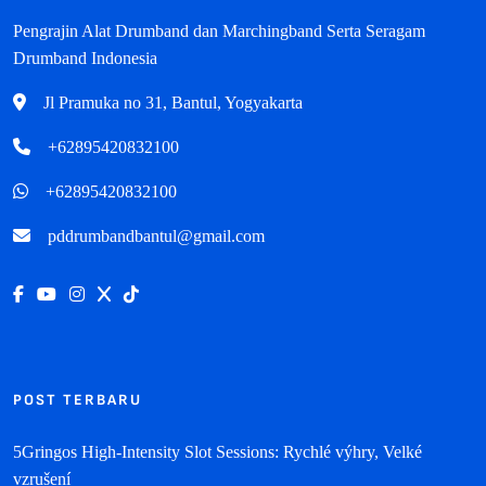
Pengrajin Alat Drumband dan Marchingband Serta Seragam
Drumband Indonesia
Jl Pramuka no 31, Bantul, Yogyakarta
+62895420832100
+62895420832100
pddrumbandbantul@gmail.com
POST TERBARU
5Gringos High‑Intensity Slot Sessions: Rychlé výhry, Velké
vzrušení