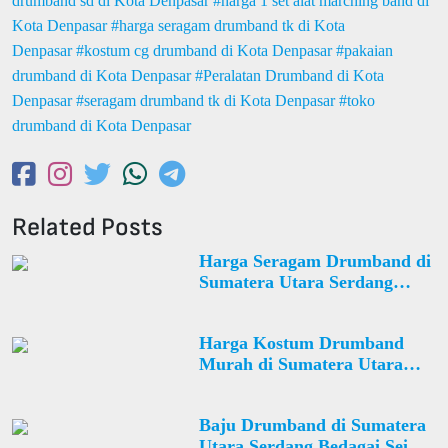
drumband sd di Kota Denpasar
harga 1 set alat marching band di
Kota Denpasar
harga seragam drumband tk di Kota
Denpasar
kostum cg drumband di Kota Denpasar
pakaian
drumband di Kota Denpasar
Peralatan Drumband di Kota
Denpasar
seragam drumband tk di Kota Denpasar
toko
drumband di Kota Denpasar
Related Posts
Harga Seragam Drumband di
Sumatera Utara Serdang
Bedagai Bintang Bayu Desa
Siahap
Harga Kostum Drumband
Murah di Sumatera Utara
Labuhan Batu Utara Kualuh
Selatan Desa Sidua Dua
Baju Drumband di Sumatera
Utara Serdang Bedagai Sei