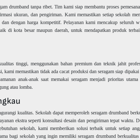
gam drumband tanpa ribet. Tim kami siap membantu proses pemesana
nfirmasi ukuran, dan pengiriman. Kami memastikan setiap sekolah me
tu, dan dengan harga kompetitif. Pelayanan kami mencakup seluruh w
aik di kota besar maupun daerah, untuk mendapatkan produk terbai
alitas tinggi, menggunakan bahan premium dan teknik jahit profes
ksi, kami memastikan tidak ada cacat produksi dan seragam siap dipakai
eamanan anak-anak saat memakai seragam menjadi prioritas utama
ggung atau lomba.
angkau
urangi kualitas. Sekolah dapat memperoleh seragam drumband berku
layanan ekstra seperti konsultasi desain dan pengiriman tepat waktu. 
ebutuhan sekolah, kami memberikan solusi terbaik untuk setiap ang
ama bagi sekolah yang ingin memiliki seragam drumband berkualitas 