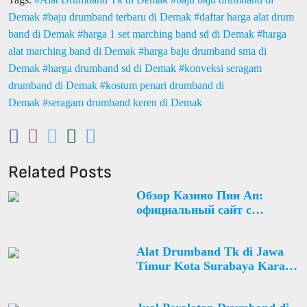
Demak
baju drumband terbaru di Demak
daftar harga alat drum
band di Demak
harga 1 set marching band sd di Demak
harga
alat marching band di Demak
harga baju drumband sma di
Demak
harga drumband sd di Demak
konveksi seragam
drumband di Demak
kostum penari drumband di
Demak
seragam drumband keren di Demak
Related Posts
Обзор Казино Пин Ап:
официальный сайт с
бонусами и акциями
Alat Drumband Tk di Jawa
Timur Kota Surabaya Karang
Pilang Desa Karang Pilang