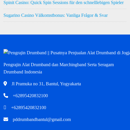
Spinit Casino: Quick Spin Sessions für den schnelllebigen Spieler
Sugarino Casino Välkomstbonus: Vanliga Frågor & Svar
Pengrajin Alat Drumband dan Marchingband Serta Seragam
Drumband Indonesia
Jl Pramuka no 31, Bantul, Yogyakarta
+62895420832100
+62895420832100
pddrumbandbantul@gmail.com