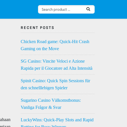
RECENT POSTS
Chicken Road game: Quick‑Hit Crash
Gaming on the Move
SG Casino: Vincite Veloci e Azione
Rapida per il Giocatore ad Alta Intensità
Spinit Casino: Quick Spin Sessions für
den schnelllebigen Spieler
Sugarino Casino Välkomstbonus:
Vanliga Frågor & Svar
sahaan
LuckyWins: Quick‑Play Slots and Rapid
erjaan
Betting for Busy Winners