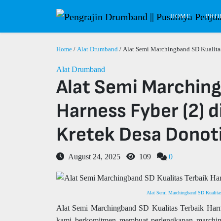
HOME
PRO
Home
/
Alat Drumband
/ Alat Semi Marchingband SD Kualitas
Alat Drumband
Alat Semi Marching
Harness Fyber (2) d
Kretek Desa Donot
August 24, 2025
109
0
Alat Semi Marchingband SD Kualitas 
Alat Semi Marchingband SD Kualitas Terbaik Harne
kami berkomitmen membuat perlengkapan marching