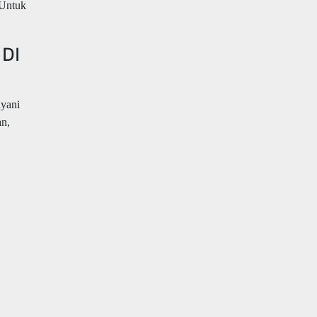
 Untuk
 DI
ayani
an,