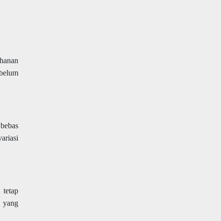
ahanan
ebelum
 bebas
ariasi
tetap
n yang