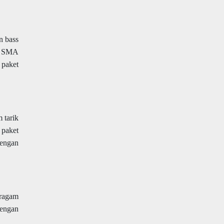
n bass
″. SMA
 paket
 tarik
 paket
dengan
eragam
dengan