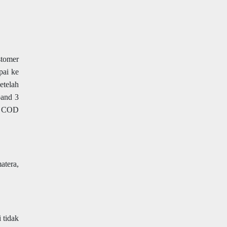
tomer
pai ke
etelah
band 3
in COD
atera,
 tidak