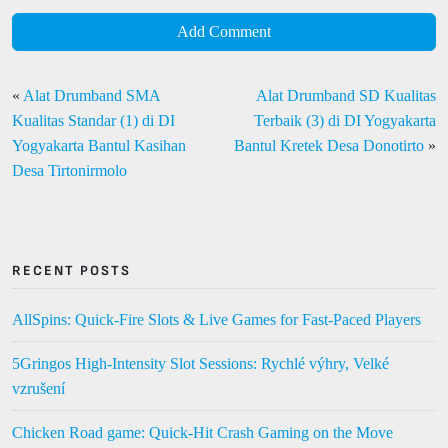
Add Comment
«
Alat Drumband SMA
Alat Drumband SD Kualitas
Kualitas Standar (1) di DI
Terbaik (3) di DI Yogyakarta
Yogyakarta Bantul Kasihan
Bantul Kretek Desa Donotirto
»
Desa Tirtonirmolo
RECENT POSTS
AllSpins: Quick‑Fire Slots & Live Games for Fast‑Paced Players
5Gringos High‑Intensity Slot Sessions: Rychlé výhry, Velké
vzrušení
Chicken Road game: Quick‑Hit Crash Gaming on the Move