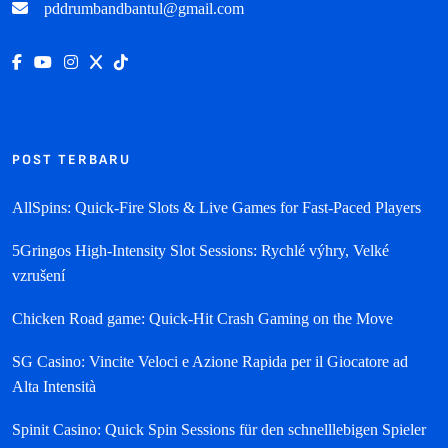
pddrumbandbantul@gmail.com
POST TERBARU
AllSpins: Quick‑Fire Slots & Live Games for Fast‑Paced Players
5Gringos High‑Intensity Slot Sessions: Rychlé výhry, Velké
vzrušení
Chicken Road game: Quick‑Hit Crash Gaming on the Move
SG Casino: Vincite Veloci e Azione Rapida per il Giocatore ad
Alta Intensità
Spinit Casino: Quick Spin Sessions für den schnelllebigen Spieler