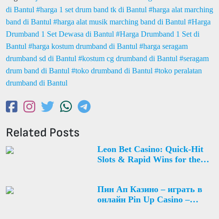
di Bantul
harga 1 set drum band tk di Bantul
harga alat marching
band di Bantul
harga alat musik marching band di Bantul
Harga
Drumband 1 Set Dewasa di Bantul
Harga Drumband 1 Set di
Bantul
harga kostum drumband di Bantul
harga seragam
drumband sd di Bantul
kostum cg drumband di Bantul
seragam
drum band di Bantul
toko drumband di Bantul
toko peralatan
drumband di Bantul
Related Posts
Leon Bet Casino: Quick‑Hit
Slots & Rapid Wins for the
Modern Player
Пин Ап Казино – играть в
онлайн Pin Up Casino –
официальный сайт