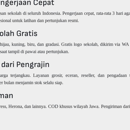
ngerjaan Cepat
n sekolah di seluruh Indonesia. Pengerjaan cepat, rata-rata 3 hari aga
esional untuk latihan dan pertunjukan resmi.
olah Gratis
jau, kuning, biru, dan gradasi. Gratis logo sekolah, dikirim via WA
 saat tampil di pawai atau pertunjukan.
dari Pengrajin
rga terjangkau. Layanan grosir, eceran, reseller, dan pengadaan 
er bulan menjamin stok selalu siap.
Aman
ess, Herona, dan lainnya. COD khusus wilayah Jawa. Pengiriman dari