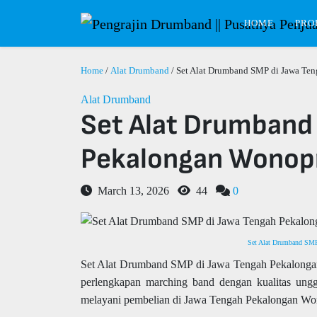
HOME
PRO
Home
/
Alat Drumband
/ Set Alat Drumband SMP di Jawa T
Alat Drumband
Set Alat Drumband
Pekalongan Wonop
March 13, 2026
44
0
Set Alat Drumband SM
Set Alat Drumband SMP di Jawa Tengah Pekalong
perlengkapan marching band dengan kualitas ung
melayani pembelian di Jawa Tengah Pekalongan 