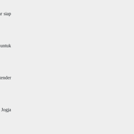
r siap
 untuk
tender
 Jogja