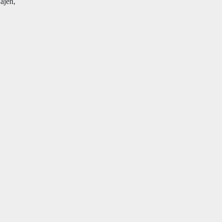
ajen,