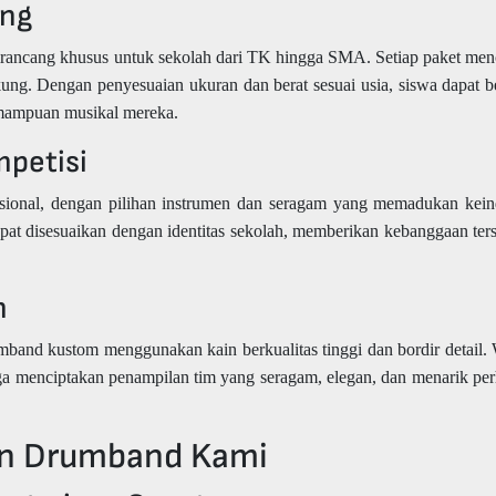
ang
rancang khusus untuk sekolah dari TK hingga SMA. Setiap paket me
kung. Dengan penyesuaian ukuran dan berat sesuai usia, siswa dapat be
mampuan musikal mereka.
petisi
asional, dengan pilihan instrumen dan seragam yang memadukan kei
apat disesuaikan dengan identitas sekolah, memberikan kebanggaan ters
m
nd kustom menggunakan kain berkualitas tinggi dan bordir detail.
ngga menciptakan penampilan tim yang seragam, elegan, dan menarik per
in Drumband Kami