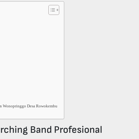
gan Wonopringgo Desa Rowokembu
ching Band Profesional