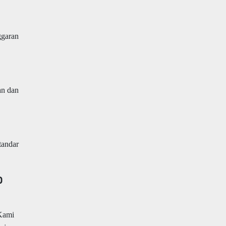
ggaran
an dan
tandar
o
Kami