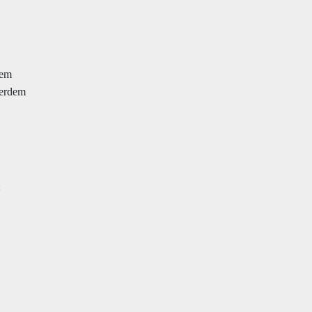
dem
ßerdem
: