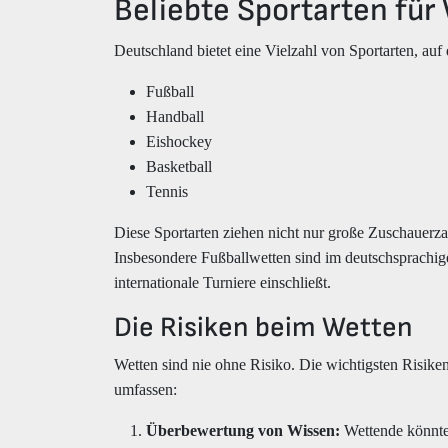
Beliebte Sportarten für
Deutschland bietet eine Vielzahl von Sportarten, auf
Fußball
Handball
Eishockey
Basketball
Tennis
Diese Sportarten ziehen nicht nur große Zuschauerza
Insbesondere Fußballwetten sind im deutschsprachig
internationale Turniere einschließt.
Die Risiken beim Wetten
Wetten sind nie ohne Risiko. Die wichtigsten Risiken
umfassen:
Überbewertung von Wissen:
Wettende könnten 