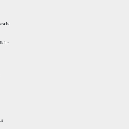
rasche
liche
:
ür