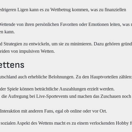
edrigeren Ligen kann es zu Wettbetrug kommen, was zu finanziellen
Wettende von ihren persönlichen Favoriten oder Emotionen leiten, was 
en kann.
und Strategien zu entwickeln, um sie zu minimieren. Dazu gehören gründ
eiden von impulsiven Wetten.
ettens
eutschland auch erhebliche Belohnungen. Zu den Hauptvorteilen zählen
 der Spiele können beträchtliche Auszahlungen erzielt werden.
n die Aufregung bei Live-Sportevents und machen das Zuschauen noch
Interaktion mit anderen Fans, egal ob online oder vor Ort.
 sozialen Aspekt des Wettens macht es zu einem verlockenden Hobby f