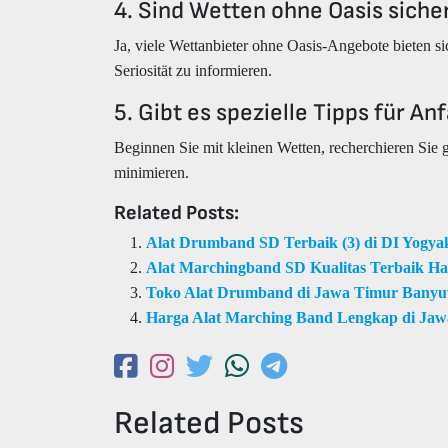
4. Sind Wetten ohne Oasis siche
Ja, viele Wettanbieter ohne Oasis-Angebote bieten si
Seriosität zu informieren.
5. Gibt es spezielle Tipps für A
Beginnen Sie mit kleinen Wetten, recherchieren Sie g
minimieren.
Related Posts:
Alat Drumband SD Terbaik (3) di DI Yogya
Alat Marchingband SD Kualitas Terbaik Har
Toko Alat Drumband di Jawa Timur Banyuw
Harga Alat Marching Band Lengkap di Ja
Related Posts