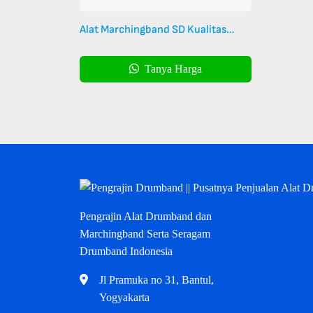
Alat Marchingband SD Kualitas
Profesional dengan Harness
Airframe
Tanya Harga
Pengrajin Alat Drumband dan
Marchingband Serta Seragam
Drumband Indonesia
Jl Pramuka no 31, Bantul,
Yogyakarta