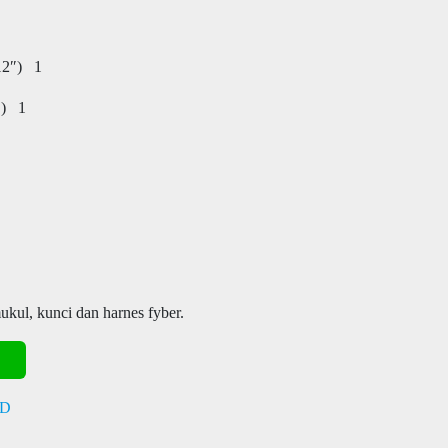
12″) 1
″) 1
kul, kunci dan harnes fyber.
SD