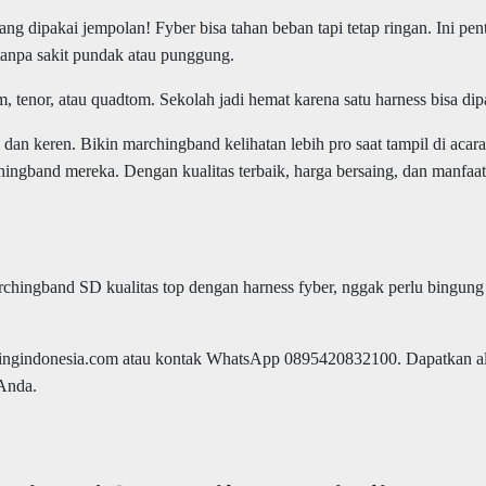
ang dipakai jempolan! Fyber bisa tahan beban tapi tetap ringan. Ini 
tanpa sakit pundak atau punggung.
 tenor, atau quadtom. Sekolah jadi hemat karena satu harness bisa dipa
 dan keren. Bikin marchingband kelihatan lebih pro saat tampil di ac
chingband mereka. Dengan kualitas terbaik, harga bersaing, dan manfaat 
rchingband SD kualitas top dengan harness fyber, nggak perlu bingung
chingindonesia.com atau kontak WhatsApp 0895420832100. Dapatkan al
Anda.