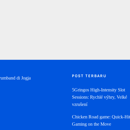
POST TERBARU
5Gringos High‑Intensity Slot
Sessions: Rychlé výhry, Velké
vzrušení
Chicken Road game: Quick‑Hit
Gaming on the Move