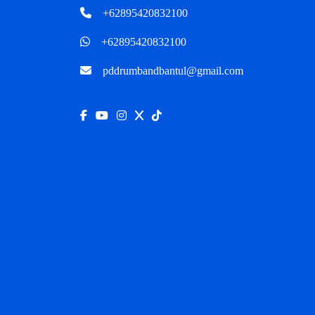
+62895420832100
+62895420832100
pddrumbandbantul@gmail.com