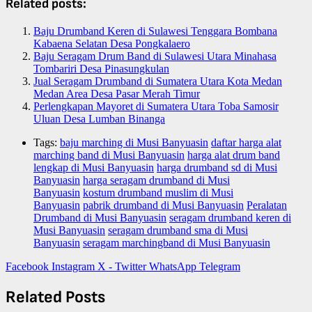
Related posts:
Baju Drumband Keren di Sulawesi Tenggara Bombana
Kabaena Selatan Desa Pongkalaero
Baju Seragam Drum Band di Sulawesi Utara Minahasa
Tombariri Desa Pinasungkulan
Jual Seragam Drumband di Sumatera Utara Kota Medan
Medan Area Desa Pasar Merah Timur
Perlengkapan Mayoret di Sumatera Utara Toba Samosir
Uluan Desa Lumban Binanga
Tags:
baju marching di Musi Banyuasin
daftar harga alat
marching band di Musi Banyuasin
harga alat drum band
lengkap di Musi Banyuasin
harga drumband sd di Musi
Banyuasin
harga seragam drumband di Musi
Banyuasin
kostum drumband muslim di Musi
Banyuasin
pabrik drumband di Musi Banyuasin
Peralatan
Drumband di Musi Banyuasin
seragam drumband keren di
Musi Banyuasin
seragam drumband sma di Musi
Banyuasin
seragam marchingband di Musi Banyuasin
Facebook
Instagram
X - Twitter
WhatsApp
Telegram
Related Posts