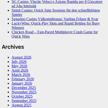
SG Casino: Vincite Veloci e Azione Rapida per il Giocatore
ad Alta Intensità
Spinit Casino: Quick Spin Sessions für den schnelllebigen
Spieler
Sugarino Casino Välkomstbonus: Vanliga Frågor & Svar
LuckyWins: Quick‑Play Slots and Rapid Betting for Busy
Winners
Chicken Road – Fast‑Paced Multiplayer Crash Game for
Quick Wins
Archives
August 2026
July 2026
May 2026
April 2026
March 2026
February 2026
January 2026
December 2025
November 2025
October 2025
September 2025
August 2025