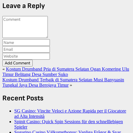
Leave a Reply
Add Comment
«
Kostum Drumband Pria di Sumatera Selatan Ogan Komering Ulu
Timur Belitang Desa Sumber Suko
Kostum Drumband Terbaik di Sumatera Selatan Musi Banyuasin
Tungkal Jaya Desa Berojaya Timur
»
Recent Posts
SG Casino: Vincite Veloci e Azione Rapida per il Giocatore
ad Alta Intensità
Spinit Casino: Quick Spin Sessions für den schnelllebigen
Spieler
Sugarino Casino Välkomstbonus: Vanliga Frågor & Svar