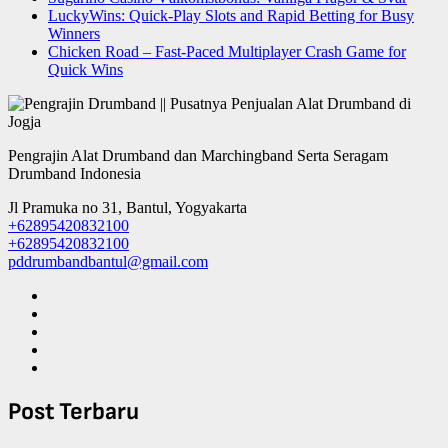
LuckyWins: Quick‑Play Slots and Rapid Betting for Busy
Winners
Chicken Road – Fast‑Paced Multiplayer Crash Game for
Quick Wins
Pengrajin Alat Drumband dan Marchingband Serta Seragam
Drumband Indonesia
Jl Pramuka no 31, Bantul, Yogyakarta
+62895420832100
+62895420832100
pddrumbandbantul@gmail.com
Post Terbaru