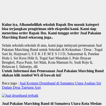
Kalau iya, Alhamdulillah sekolah Bapak Ibu masuk kategori
bisa terjangkau pengiriman oleh ekspedisi kami. Kami siap
menerima order Bapak Ibu. Kami tunggu order Jual Pakaian
Marching Band sekarang juga..
Selain sekolah-sekolah di atas, kami juga melayani pemesanan Jual
Pakaian Marching Band untuk Sekolah di Kelurahan / Desa : Tegal
Sari Iii, Harjosari I, S E K I P, M E S J I D, Sukaramai Ii, Pandau
Hulu I, Sei Kera Hilir Ii, Tegal Sari Mandala I, Pulo Brayan
Bengkel, Paya Pasir, Sei Mati, Kota Matsum Iv, Sudi Rejo Ii,
Belawan I, Sidorejo, dll.
Untuk Informasi dan Pemesanan Jual Pakaian Marching Band
silakan klik tombol WA di bawah ini!
Baca juga :
Jual Kostum Drumband di Sumatera Utara Asahan Sei
Dadap Desa Tanjung Asri
Jual Pakaian Marching Band di Sumatera Utara Kota Medan