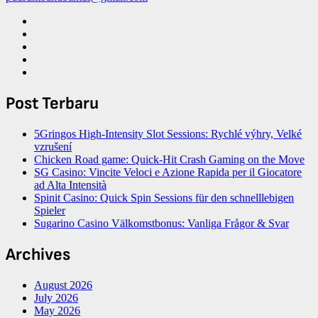
Post Terbaru
5Gringos High‑Intensity Slot Sessions: Rychlé výhry, Velké
vzrušení
Chicken Road game: Quick‑Hit Crash Gaming on the Move
SG Casino: Vincite Veloci e Azione Rapida per il Giocatore
ad Alta Intensità
Spinit Casino: Quick Spin Sessions für den schnelllebigen
Spieler
Sugarino Casino Välkomstbonus: Vanliga Frågor & Svar
Archives
August 2026
July 2026
May 2026