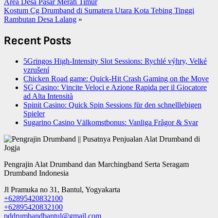
Area Desa Pasar Merah Timur
Kostum Cg Drumband di Sumatera Utara Kota Tebing Tinggi
Rambutan Desa Lalang
»
Recent Posts
5Gringos High‑Intensity Slot Sessions: Rychlé výhry, Velké
vzrušení
Chicken Road game: Quick‑Hit Crash Gaming on the Move
SG Casino: Vincite Veloci e Azione Rapida per il Giocatore
ad Alta Intensità
Spinit Casino: Quick Spin Sessions für den schnelllebigen
Spieler
Sugarino Casino Välkomstbonus: Vanliga Frågor & Svar
Pengrajin Alat Drumband dan Marchingband Serta Seragam
Drumband Indonesia
Jl Pramuka no 31, Bantul, Yogyakarta
+62895420832100
+62895420832100
pddrumbandbantul@gmail.com