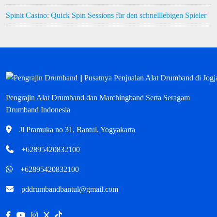
Spinit Casino: Quick Spin Sessions für den schnelllebigen Spieler
Pengrajin Alat Drumband dan Marchingband Serta Seragam
Drumband Indonesia
Jl Pramuka no 31, Bantul, Yogyakarta
+62895420832100
+62895420832100
pddrumbandbantul@gmail.com