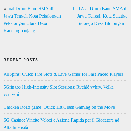
«
Jual Drum Band SMA di
Jual Alat Drum Band SMA di
Jawa Tengah Kota Pekalongan
Jawa Tengah Kota Salatiga
Pekalongan Utara Desa
Sidorejo Desa Blotongan
»
Kandangpanjang
RECENT POSTS
AllSpins: Quick‑Fire Slots & Live Games for Fast‑Paced Players
5Gringos High‑Intensity Slot Sessions: Rychlé výhry, Velké
vzrušení
Chicken Road game: Quick‑Hit Crash Gaming on the Move
SG Casino: Vincite Veloci e Azione Rapida per il Giocatore ad
Alta Intensità