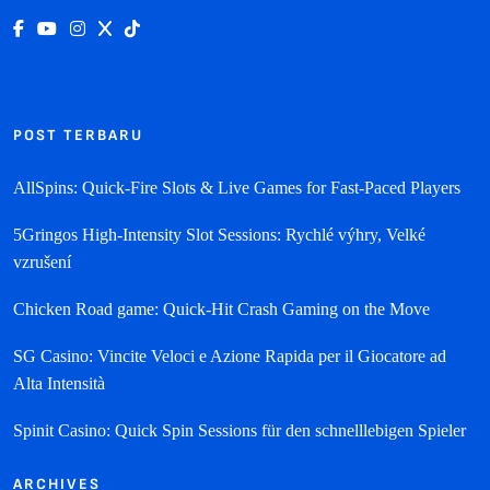
POST TERBARU
AllSpins: Quick‑Fire Slots & Live Games for Fast‑Paced Players
5Gringos High‑Intensity Slot Sessions: Rychlé výhry, Velké
vzrušení
Chicken Road game: Quick‑Hit Crash Gaming on the Move
SG Casino: Vincite Veloci e Azione Rapida per il Giocatore ad
Alta Intensità
Spinit Casino: Quick Spin Sessions für den schnelllebigen Spieler
ARCHIVES