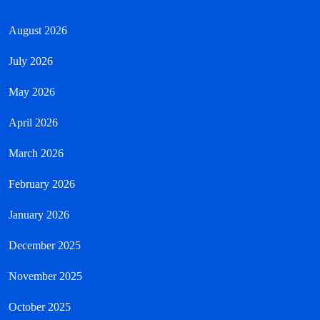
August 2026
July 2026
May 2026
April 2026
March 2026
February 2026
January 2026
December 2025
November 2025
October 2025