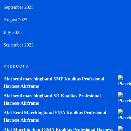
September 2025
August 2025
July 2025
September 2023
PRODUCTS
Alat semi marchingband SMP Kualitas Profesional
Harness Airframe
Alat semi marchingband SD Kualitas Profesional
Harness Airframe
Alat Semi Marchingband SMA Kualitas Profesional
Harness Airframe
Alat Marchingband SMA Kualitas Profesional Harness